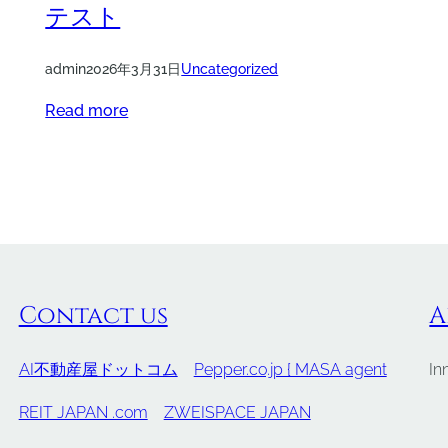
テスト
admin
2026年3月31日
Uncategorized
Read more
Contact us
A
AI不動産屋ドットコム
Pepper.co.jp { MASA agent
In
REIT JAPAN .com
ZWEISPACE JAPAN